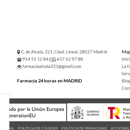
Mapa
C. de Alcalá, 321, Cdad. Lineal, 28027 Madrid
|
914 51 12 84
657 62 97 88
Inic
farmaciaalcala321@gmail.com
La f
Serv
Farmacia 24 horas en MADRID
Blo
Con
O LEGAL
POLÍTICA DE COOKIES
POLÍTICA DE PRIVACIDAD
ACCESIBI