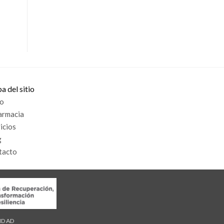
 del sitio
io
armacia
icios
g
tacto
LIDAD