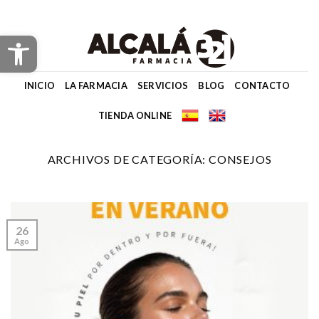
Skip
to
Abrir barra de herramientas
content
INICIO
LA FARMACIA
SERVICIOS
BLOG
CONTACTO
TIENDA ONLINE
ARCHIVOS DE CATEGORÍA:
CONSEJOS
26
Ago