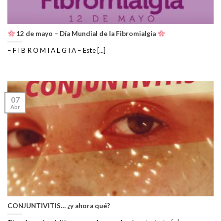
12 de mayo – Día Mundial de la Fibromialgia
– F I B R O M I A L G I A – Este [...]
07
Abr
CONJUNTIVITIS… ¿y ahora qué?