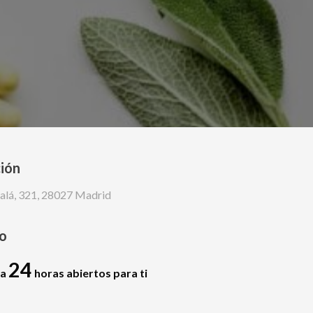
ión
calá, 321, 28027 Madrid
o
24
ia
horas abiertos para ti