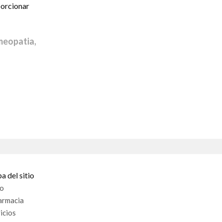
orcionar
meopatia,
 del sitio
io
armacia
icios