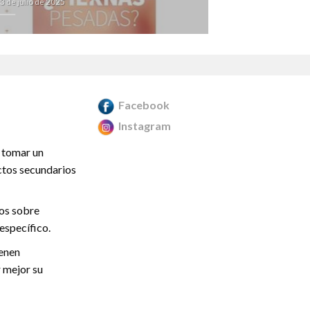
3 de julio de 2025
18 de julio de 20
Facebook
Instagram
 tomar un
ctos secundarios
mos sobre
específico.
ienen
 mejor su