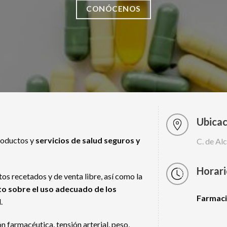
CONÓCENOS
Ubicac
roductos y
servicios de salud seguros y
C. de Al
Horari
os recetados y de venta libre, así como la
o sobre el uso adecuado de los
Farmac
.
farmacéutica, tensión arterial, peso,