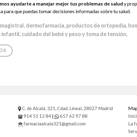
mos ayudarte a manejar mejor tus problemas de salud
y prop
sa para que puedas tomar decisiones informadas sobre tu salud.
magistral, dermofarmacia, productos de ortopedia, ho
 infantil, cuidado del bebé y peso y toma de tensión,
OS
Mapa
C. de Alcalá, 321, Cdad. Lineal, 28027 Madrid
|
914 51 12 84
657 62 97 88
Inic
farmaciaalcala321@gmail.com
La f
Serv