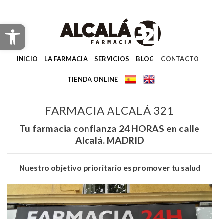
Skip
to
Abrir barra de herramientas
content
INICIO
LA FARMACIA
SERVICIOS
BLOG
CONTACTO
TIENDA ONLINE
FARMACIA ALCALÁ 321
Tu farmacia confianza 24 HORAS en calle
Alcalá. MADRID
Nuestro objetivo prioritario es promover tu salud