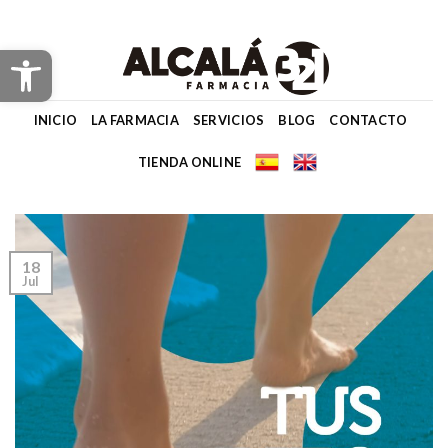
Skip
to
Abrir barra de herramientas
content
INICIO
LA FARMACIA
SERVICIOS
BLOG
CONTACTO
TIENDA ONLINE
18
Jul